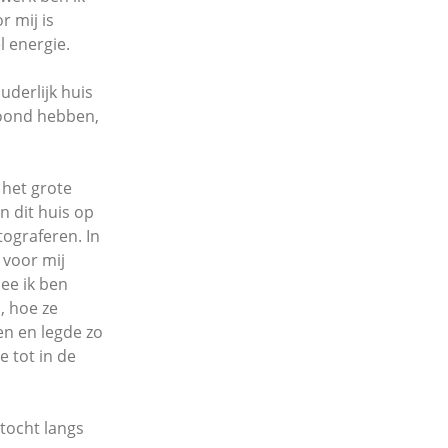
r mij is
l energie.
uderlijk huis
woond hebben,
 het grote
n dit huis op
tograferen. In
r voor mij
ee ik ben
, hoe ze
en en legde zo
e tot in de
tocht langs