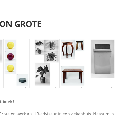
TON GROTE
t boek?
Grote en werk als HR-adviseur in een ziekenhuis. Naast mijn