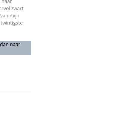
, naar
ervol zwart
 van mijn
twintigste
 dan naar