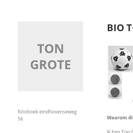
Naar
de
inhoud
BIO 
springen
TON
GROTE
fotoboek eindhovenseweg
Waarom di
56
Ik ben Ton 