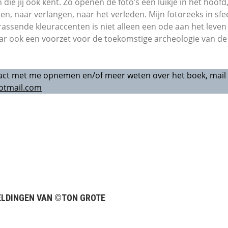
die jij ook kent. Zo openen de foto’s een luikje in het hoofd
en, naar verlangen, naar het verleden. Mijn fotoreeks in sfe
rassende kleuraccenten is niet alleen een ode aan het leven
r ook een voorzet voor de toekomstige archeologie van de 
tact met me opnemen en/of meer weten over het boek, mail
otmail.com
ELDINGEN VAN ©TON GROTE