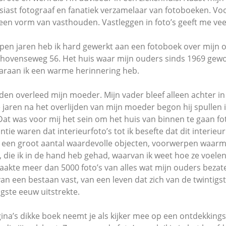
iast fotograaf en fanatiek verzamelaar van fotoboeken. Voo
een vorm van vasthouden. Vastleggen in foto’s geeft me vee
open jaren heb ik hard gewerkt aan een fotoboek over mijn o
dhovenseweg 56. Het huis waar mijn ouders sinds 1969 ge
araan ik een warme herinnering heb.
eden overleed mijn moeder. Mijn vader bleef alleen achter in
e jaren na het overlijden van mijn moeder begon hij spullen i
Dat was voor mij het sein om het huis van binnen te gaan fo
ntie waren dat interieurfoto’s tot ik besefte dat dit interieu
 een groot aantal waardevolle objecten, voorwerpen waarm
 die ik in de hand heb gehad, waarvan ik weet hoe ze voelen
maakte meer dan 5000 foto’s van alles wat mijn ouders bezat
an een bestaan vast, van een leven dat zich van de twintigst
gste eeuw uitstrekte.
ina’s dikke boek neemt je als kijker mee op een ontdekkings