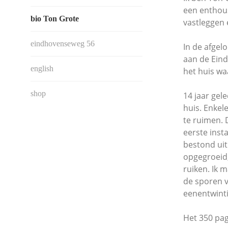
een enthous
bio Ton Grote
vastleggen 
eindhovenseweg 56
In de afgel
aan de Ein
english
het huis wa
shop
14 jaar gel
huis. Enkel
te ruimen. 
eerste insta
bestond uit
opgegroeid,
ruiken. Ik 
de sporen v
eenentwinti
Het 350 pag